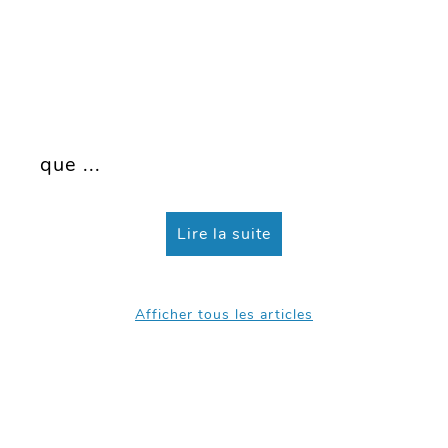
décidé d'offrir un rafraichissement à
notre communication afin de mieux
vous informer. Vous retrouverez sur
ce site les différentes prestations
que ...
Lire la suite
Afficher tous les articles