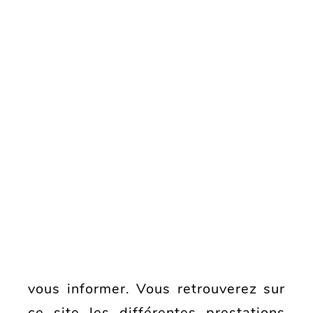
DERNIÈRE ACTUALITÉ
MISE EN LIGNE DE NOTRE
NOUVEAU SITE WEB
14/04/2023
Bonjour et bienvenue sur notre
nouveau site internet. Nous avons
décidé d'offrir un rafraichissement à
notre communication afin de mieux
vous informer. Vous retrouverez sur
ce site les différentes prestations